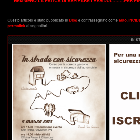
NEMMENO LA FATICA DI ASPIRARE I RESIDUI………PER FINI
Questo articolo è stato pubblicato in
Blog
e contrassegnato come
auto
,
INCID
permalink
ai segnalibri.
IN S