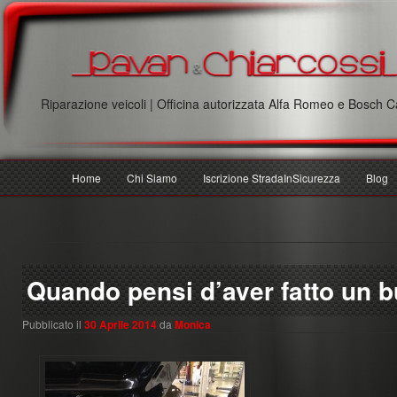
Riparazione veicoli | Officina autorizzata Alfa Romeo e Bosch C
M
Home
Chi Siamo
Iscrizione StradaInSicurezza
Blog
Vai
Vai
e
n
al
al
u
p
contenuto
contenuto
r
Quando pensi d’aver fatto un b
i
principale
secondario
n
Pubblicato il
30 Aprile 2014
da
Monica
c
i
p
a